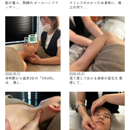
脳が喜ぶ、熟練の オールハンドマ
ストレスのかかったお身体に、極
ッサー…
上の労り…
2026.05.12
2026.05.07
本町駅から徒歩3分の「HIKARI」
見て感じて分かる身体の変化を 実
は、 美し…
感して…