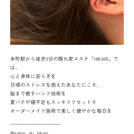
本町駅から徒歩3分の隠れ家エステ「HIKARI」で
は、
心と身体に安らぎを
日頃のストレスを抱えたあなたにこそ、
脳まで癒すハンド技術を
夏バテや寝不足もスッキリリセット‍♀️
オーダーメイド施術で美しく健やかな毎日を
——————————
@‌salon_du_hikari