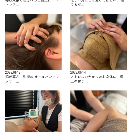
毎日頑張る自分へのご褒美に、 ス
忙しい方にこそ受けてほしい、 寝
トレス…
てるだ…
2026.05.19
2026.05.14
脳が喜ぶ、熟練の オールハンドマ
ストレスのかかったお身体に、極
ッサー…
上の労り…