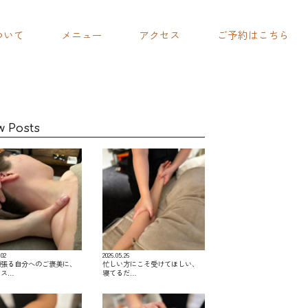
ついて
メニュー
アクセス
ご予約はこちら
w Posts
.02
2026.05.26
頑張る自分へのご褒美に、
忙しい方にこそ受けてほしい、
レス…
寝てるだ…