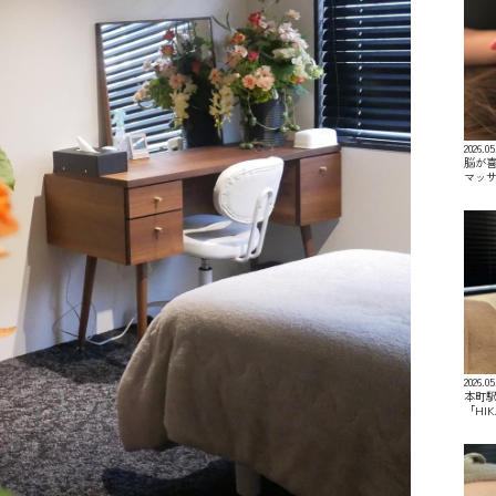
2026.05
脳が喜
マッ
2026.05
本町駅
「HI