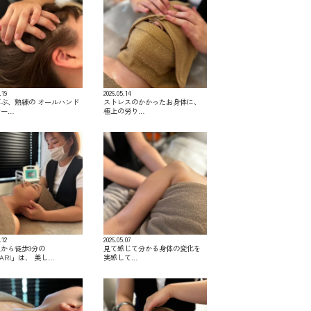
.19
2026.05.14
ぶ、熟練の オールハンド
ストレスのかかったお身体に、
サー…
極上の労り…
.12
2026.05.07
から徒歩3分の
見て感じて分かる身体の変化を
KARI」は、 美し…
実感して…