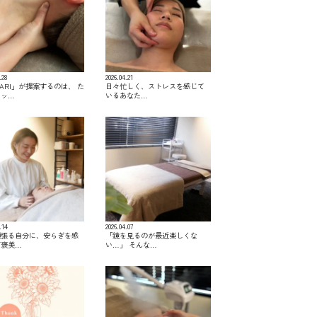
.28
2026.04.21
KARI」が提案するのは、 た
日々忙しく、ストレスを感じて
マッ…
いるあなた…
.14
2026.04.07
頑張る自分に、安らぎを感
「鏡を見るのが最近楽しくな
ご褒美…
い…」 そんな…