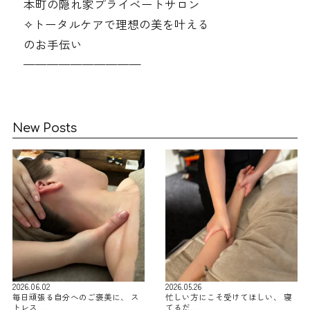
本町の隠れ家プライベートサロン
✧︎トータルケアで理想の美を叶える
のお手伝い
——————————
New Posts
2026.06.02
2026.05.26
毎日頑張る自分へのご褒美に、 ス
忙しい方にこそ受けてほしい、 寝
トレス…
てるだ…