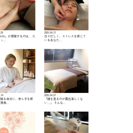
.28
2026.04.21
KARI」が提案するのは、 た
日々忙しく、ストレスを感じて
マッ…
いるあなた…
.14
2026.04.07
頑張る自分に、安らぎを感
「鏡を見るのが最近楽しくな
ご褒美…
い…」 そんな…