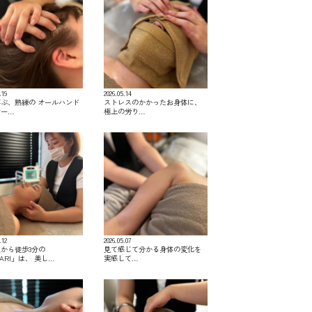
.19
2026.05.14
ぶ、熟練の オールハンド
ストレスのかかったお身体に、
サー…
極上の労り…
.12
2026.05.07
から徒歩3分の
見て感じて分かる身体の変化を
KARI」は、 美し…
実感して…