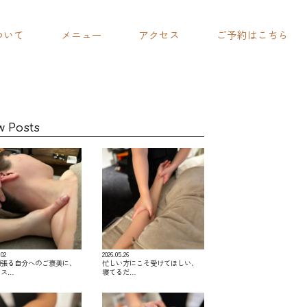
ついて
メニュー
アクセス
ご予約はこちら
w Posts
.02
2026.05.26
頑張る自分へのご褒美に、
忙しい方にこそ受けてほしい、
レス…
寝てるだ…