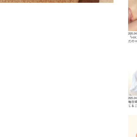
2026.04
「HI
だの
2026.04
毎日
じる