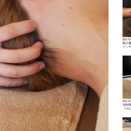
2026.05
脳が喜
マッ
2026.05
本町駅
「HI