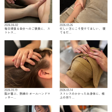
2026.06.02
2026.05.26
毎日頑張る自分へのご褒美に、 ス
忙しい方にこそ受けてほしい、 寝
トレス…
てるだ…
2026.05.19
2026.05.14
脳が喜ぶ、熟練の オールハンドマ
ストレスのかかったお身体に、極
ッサー…
上の労り…