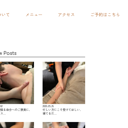
ついて
メニュー
アクセス
ご予約はこちら
w Posts
.02
2026.05.26
頑張る自分へのご褒美に、
忙しい方にこそ受けてほしい、
レス…
寝てるだ…