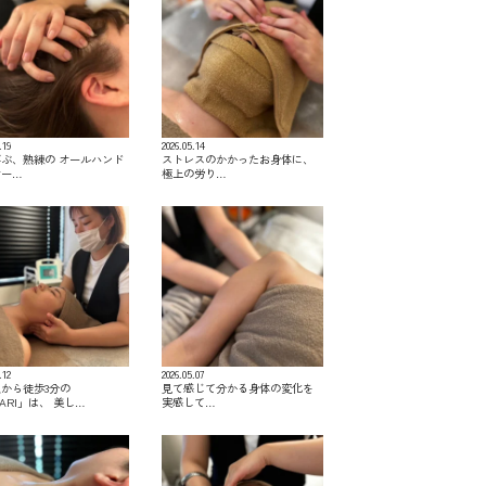
.19
2026.05.14
ぶ、熟練の オールハンド
ストレスのかかったお身体に、
サー…
極上の労り…
.12
2026.05.07
から徒歩3分の
見て感じて分かる身体の変化を
KARI」は、 美し…
実感して…