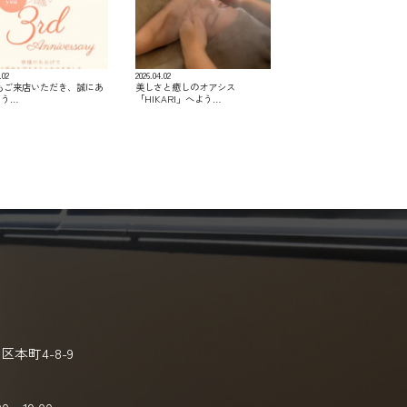
.02
2026.04.02
つもご来店いただき、誠にあ
美しさと癒しのオアシス
とう…
「HIKARI」へよう…
本町4-8-9