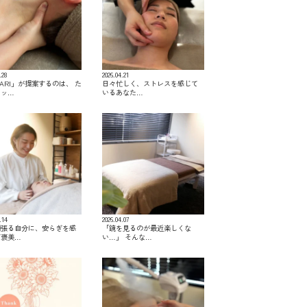
.28
2026.04.21
KARI」が提案するのは、 た
日々忙しく、ストレスを感じて
マッ…
いるあなた…
.14
2026.04.07
頑張る自分に、安らぎを感
「鏡を見るのが最近楽しくな
ご褒美…
い…」 そんな…