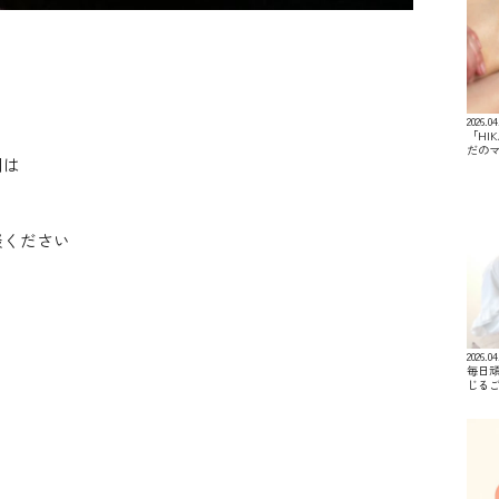
2026.04
「HI
だの
期は
談ください
2026.04
毎日
じる