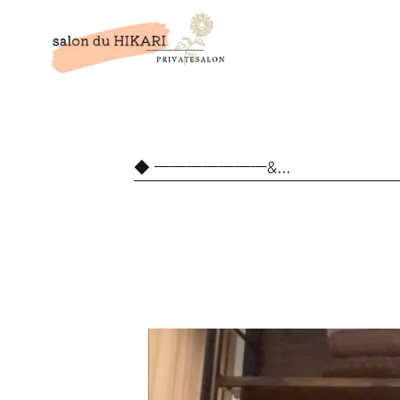
———————&…
動
画
プ
レ
ー
ヤ
ー