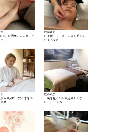
.28
2026.04.21
KARI」が提案するのは、 た
日々忙しく、ストレスを感じて
マッ…
いるあなた…
.14
2026.04.07
頑張る自分に、安らぎを感
「鏡を見るのが最近楽しくな
ご褒美…
い…」 そんな…