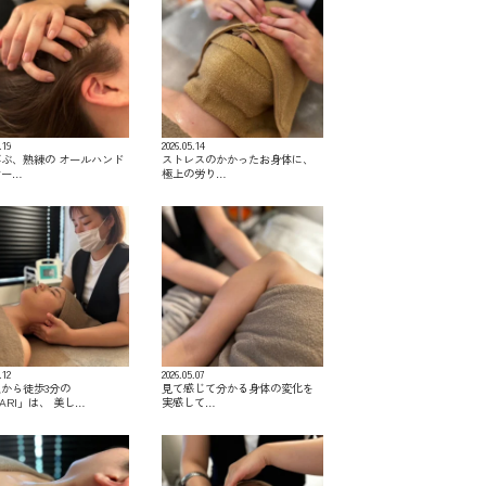
.19
2026.05.14
ぶ、熟練の オールハンド
ストレスのかかったお身体に、
サー…
極上の労り…
.12
2026.05.07
から徒歩3分の
見て感じて分かる身体の変化を
KARI」は、 美し…
実感して…