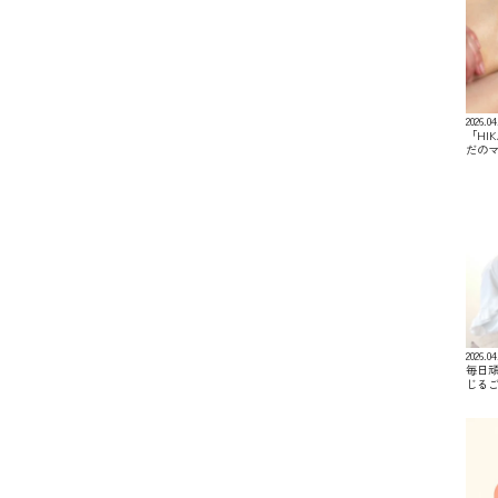
2026.04
「HI
だの
2026.04
毎日
じる