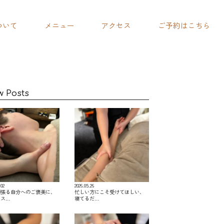
ついて
メニュー
アクセス
ご予約はこちら
w Posts
.02
2026.05.26
頑張る自分へのご褒美に、
忙しい方にこそ受けてほしい、
レス…
寝てるだ…