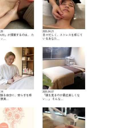
.28
2026.04.21
KARI」が提案するのは、 た
日々忙しく、ストレスを感じて
マッ…
いるあなた…
.14
2026.04.07
頑張る自分に、安らぎを感
「鏡を見るのが最近楽しくな
ご褒美…
い…」 そんな…