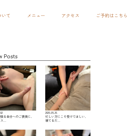
ついて
メニュー
アクセス
ご予約はこちら
w Posts
.02
2026.05.26
頑張る自分へのご褒美に、
忙しい方にこそ受けてほしい、
レス…
寝てるだ…