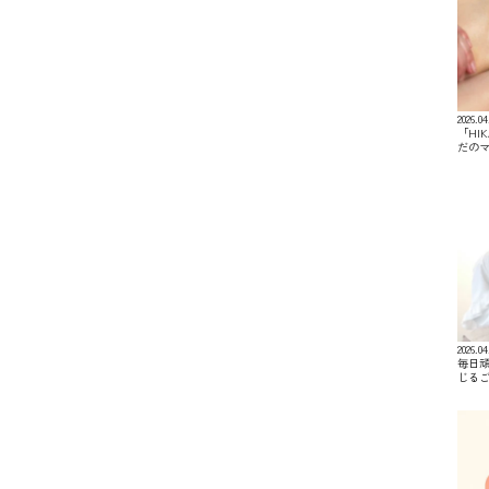
2026.04
「HI
だの
2026.04
毎日
じる