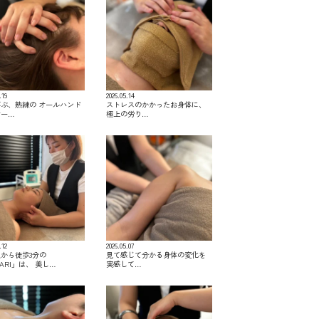
.19
2026.05.14
ぶ、熟練の オールハンド
ストレスのかかったお身体に、
サー…
極上の労り…
.12
2026.05.07
から徒歩3分の
見て感じて分かる身体の変化を
KARI」は、 美し…
実感して…