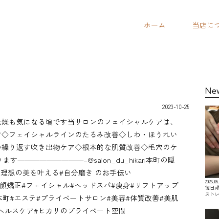
ホーム
当店に
Ne
2023-10-25
乾燥も気になる頃です当サロンのフェイシャルケアは、
す◇フェイシャルラインのたるみ改善◇しわ・ほうれい
◇繰り返す吹き出物ケア◇根本的な肌質改善◇毛穴のケ
ます—————————–@salon_du_hikari本町の隠
で理想の美を叶える#自分磨き のお手伝い
2026.06
顔矯正#フェイシャル#ヘッドスパ#痩身#リフトアップ
毎日
スト
ari#本町#エステ#プライベートサロン#美容#体質改善#美肌
#ヘルスケア#ヒカリのプライベート空間