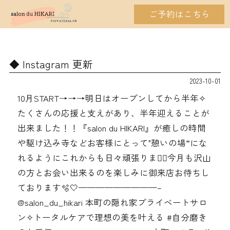
ご予約はこちら
Instagram 更新
2023-10-01
10月START→→→明日はオープンしてから半年✧︎
たくさんの応援と支えがあり、半年迎えることが
出来ました！！『salon du HIKARI』が癒しの時間
や駆け込み寺などお客様にとって"憩いの場”にな
れるようにこれからも日々頑張ります️‍🏻今月も沢山
の方とお会い出来るのを楽しみに御来店お待ちし
ております🫧🤍—————————–
@salon_du_hikari 本町の隠れ家プライベートサロ
ン✧︎トータルケアで理想の美を叶える #自分磨き