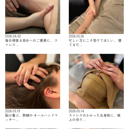
2026.06.02
2026.05.26
毎日頑張る自分へのご褒美に、 ス
忙しい方にこそ受けてほしい、 寝
トレス…
てるだ…
2026.05.19
2026.05.14
脳が喜ぶ、熟練の オールハンドマ
ストレスのかかったお身体に、極
ッサー…
上の労り…