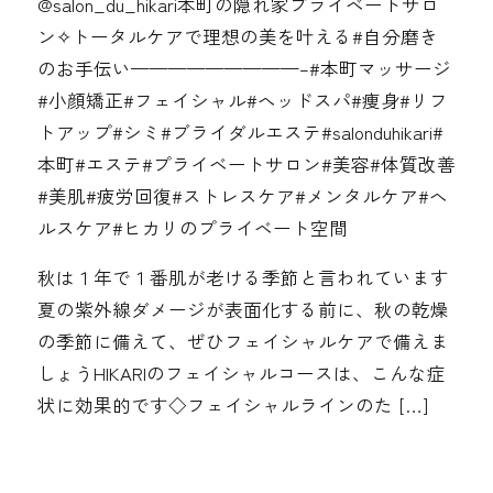
@salon_du_hikari本町の隠れ家プライベートサロ
ン✧︎トータルケアで理想の美を叶える#自分磨き
のお手伝い—————————–#本町マッサージ
#小顔矯正#フェイシャル#ヘッドスパ#痩身#リフ
トアップ#シミ#ブライダルエステ#salonduhikari#
本町#エステ#プライベートサロン#美容#体質改善
#美肌#疲労回復#ストレスケア#メンタルケア#ヘ
ルスケア#ヒカリのプライベート空間
秋は１年で１番肌が老ける季節と言われています
夏の紫外線ダメージが表面化する前に、秋の乾燥
の季節に備えて、ぜひフェイシャルケアで備えま
しょうHIKARIのフェイシャルコースは、こんな症
状に効果的です◇フェイシャルラインのた […]