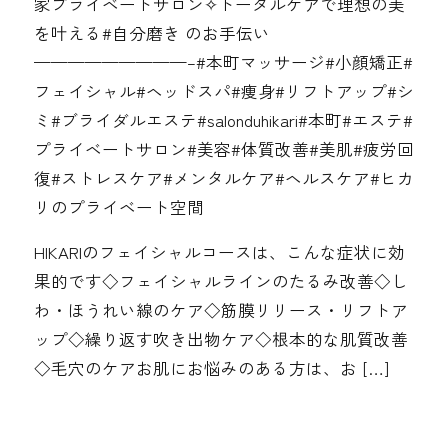
家プライベートサロン✧︎トータルケアで理想の美
を叶える#自分磨き のお手伝い
—————————–#本町マッサージ#小顔矯正#
フェイシャル#ヘッドスパ#痩身#リフトアップ#シ
ミ#ブライダルエステ#salonduhikari#本町#エステ#
プライベートサロン#美容#体質改善#美肌#疲労回
復#ストレスケア#メンタルケア#ヘルスケア#ヒカ
リのプライベート空間
HIKARIのフェイシャルコースは、こんな症状に効
果的です◇フェイシャルラインのたるみ改善◇し
わ・ほうれい線のケア◇筋膜リリース・リフトア
ップ◇繰り返す吹き出物ケア◇根本的な肌質改善
◇毛穴のケアお肌にお悩みのある方は、お […]