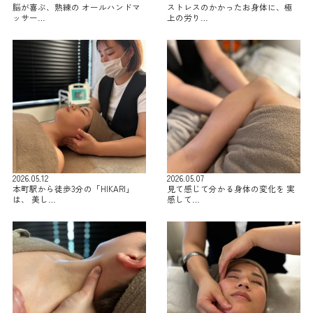
脳が喜ぶ、熟練の オールハンドマ
ストレスのかかったお身体に、極
ッサー…
上の労り…
2026.05.12
2026.05.07
本町駅から徒歩3分の「HIKARI」
見て感じて分かる身体の変化を 実
は、 美し…
感して…