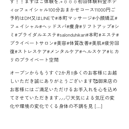
す！！まずはご体験を.∘⇩⇩⇩初回体験料金ボデ
ィorフェイシャル100分おまかせコース11000円ご
予約はDM又はLINEで#本町マッサージ#小顔矯正#
フェイシャル#ヘッドスパ#痩身#リフトアップ#シ
ミ#ブライダルエステ#salonduhikari#本町#エステ#
プライベートサロン#美容#体質改善#美肌#疲労回
復#ストレスケア#メンタルケア#ヘルスケア#ヒカ
リのプライベート空間
オープンからもうすぐ2か月︎︎!!多くのお客様にお越
しいただき誠にありがとうございます🥰御来店の
お客様にはご満足いただけるお手入れを心を込め
てさせていただきます⸝⸝⸝♡天気による気圧の変
化や環境の変化でくる身体の不調を見 […]